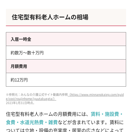
住宅型有料老人ホームの相場
入居一時金
約数万～数十万円
月額費用
約12万円
※参照元：みんなの介護公式サイト動画内参照
（https://www.minnanokaigo.com/guid
e/cost/roujinhome/jyuutakugata/）
2023年1月31日時点。
住宅型有料老人ホームの月額費用には、
賃料・施設費・
食費・水道光熱費・雑費
などが含まれています。賃料に
ついては立地・設備の充実度・居室の広さなどによって